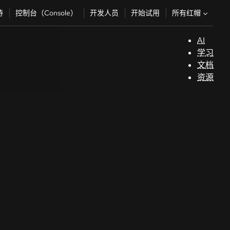
所有红帽
持
控制台（Console）
开发人员
开始试用
AI
支
学习
持
文档
资源
（
开
发
人
员
开
始
试
用