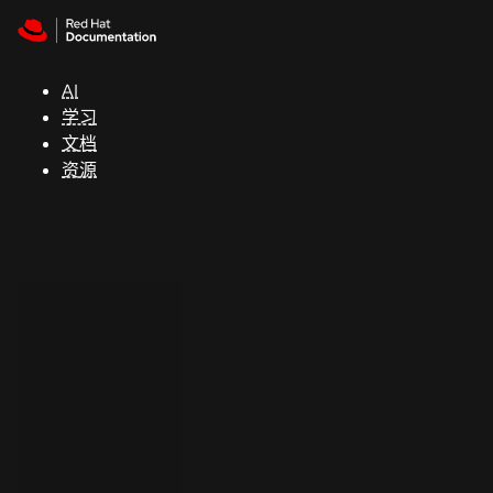
Skip to navigation
Skip to content
支
持
AI
学习
控制台
文档
（Console）
资源
开
发
人
员
开
始
试
用
联