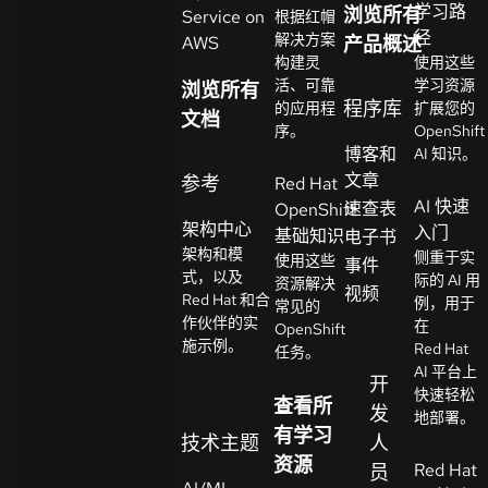
学习路
浏览所有
Service on
根据红帽
系
径
解决方案
AWS
产品概述
选
人
构建灵
使用这些
择
活、可靠
学习资源
浏览所有
语
程序库
的应用程
扩展您的
文档
言
序。
OpenShift
博客和
AI 知识。
文章
参考
Red Hat
AI 快速
速查表
OpenShift
架构中心
入门
基础知识
电子书
架构和模
侧重于实
使用这些
事件
式，以及
际的 AI 用
资源解决
视频
Red Hat 和合
例，用于
常见的
作伙伴的实
在
OpenShift
施示例。
Red Hat
任务。
AI 平台上
开
快速轻松
查看所
发
地部署。
有学习
技术主题
人
资源
Red Hat
员