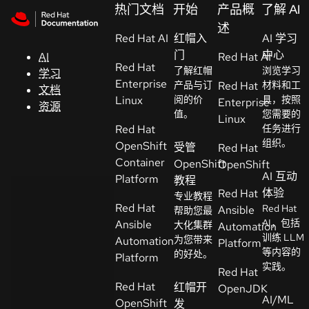
Skip to navigation
Skip to content
热门文档
开始
产品概
了解 AI
支
述
Red Hat AI
持
红帽入
AI 学习
门
中心
AI
Red Hat AI
Red Hat
了解红帽
浏览学习
学习
控制台
Enterprise
产品与订
Red Hat
材料和工
文档
（Console）
Linux
阅的价
具，按照
Enterprise
资源
值。
您需要的
Linux
Red Hat
任务进行
开
组织。
OpenShift
受管
Red Hat
发
Container
OpenShift
OpenShift
人
AI 互动
Platform
教程
员
体验
Red Hat
专业教程
Red Hat
Red Hat
Ansible
帮助您最
开
AI，包括
Ansible
大化集群
Automation
始
训练 LLM
为您带来
Automation
Platform
等内容的
试
的好处。
Platform
实践。
用
Red Hat
Red Hat
红帽开
OpenJDK
AI/ML
OpenShift
发
联