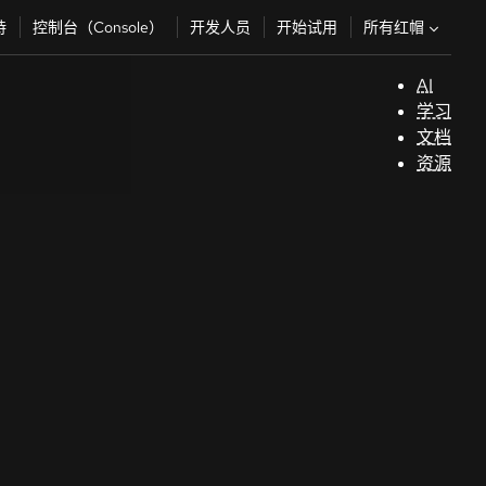
所有红帽
持
控制台（Console）
开发人员
开始试用
AI
支
学习
持
文档
资源
（
开
发
人
员
开
始
试
用