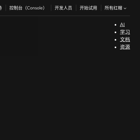
所有红帽
持
控制台（Console）
开发人员
开始试用
AI
支
学习
持
文档
资源
（
开
发
人
员
开
始
试
用