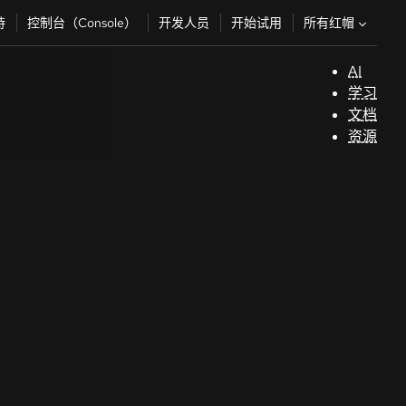
所有红帽
持
控制台（Console）
开发人员
开始试用
AI
支
学习
持
文档
资源
（
开
发
人
员
开
始
试
用