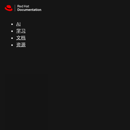
Skip to navigation
Skip to content
支
持
AI
学习
控制台
文档
（Console）
资源
开
发
人
员
开
始
试
用
联