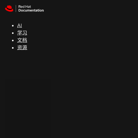
Skip to navigation
Skip to content
支
持
AI
学习
控制台
文档
（Console）
资源
开
发
人
员
开
始
试
用
联