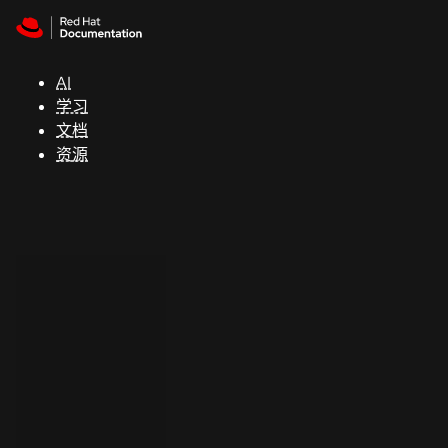
Skip to navigation
Skip to content
支
持
AI
学习
控制台
文档
（Console）
资源
开
发
人
员
开
始
试
用
联