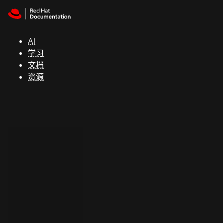
Skip to navigation
Skip to content
支
持
AI
学习
控制台
文档
（Console）
资源
开
发
人
员
开
始
试
用
联