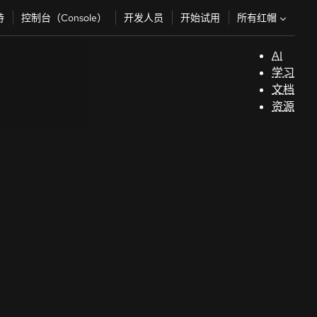
所有红帽
持
控制台（Console）
开发人员
开始试用
AI
支
学习
持
文档
资源
（
开
发
人
员
开
始
试
用