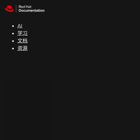
Skip to navigation
Skip to content
支
持
AI
学习
控制台
文档
（Console）
资源
开
发
人
员
开
始
试
用
联