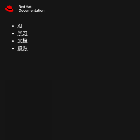
Skip to navigation
Skip to content
支
持
AI
学习
控制台
文档
（Console）
资源
开
发
人
员
开
始
试
用
联