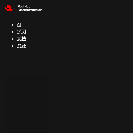
Skip to navigation
Skip to content
支
持
AI
学习
控制台
文档
（Console）
资源
开
发
人
员
开
始
试
用
联