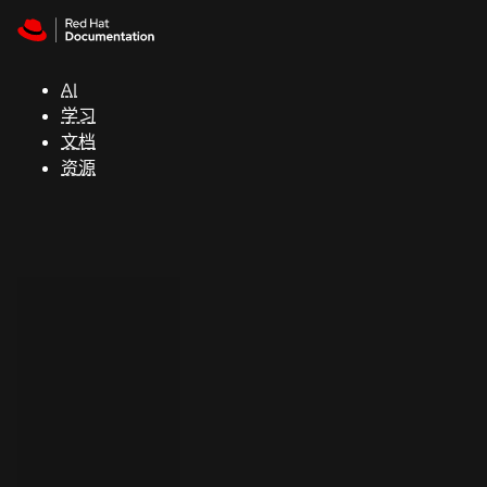
Skip to navigation
Skip to content
支
持
AI
学习
控制台
文档
（Console）
资源
开
发
人
员
开
始
试
用
联