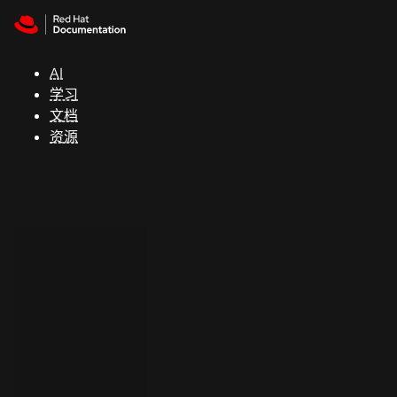
Skip to navigation
Skip to content
支
持
AI
学习
控制台
文档
（Console）
资源
开
发
人
员
开
始
试
用
联