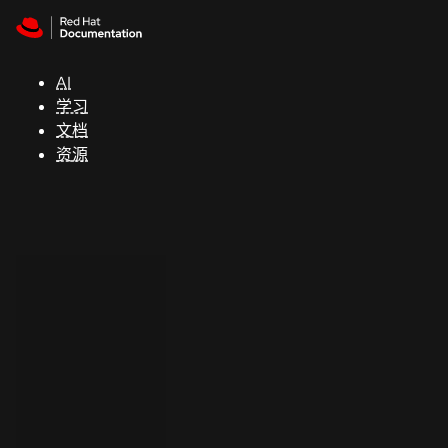
Skip to navigation
Skip to content
支
持
AI
学习
控制台
文档
（Console）
资源
开
发
人
员
开
始
试
用
联