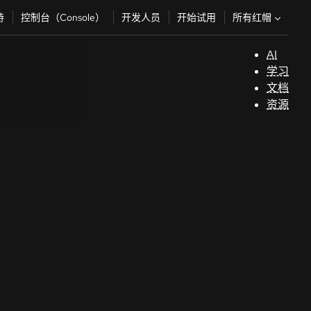
所有红帽
持
控制台（Console）
开发人员
开始试用
AI
支
学习
持
文档
资源
（
开
发
人
员
开
始
试
用