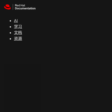
Skip to navigation
Skip to content
支
持
AI
学习
控制台
文档
（Console）
资源
开
发
人
员
开
始
试
用
联