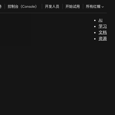
所有红帽
持
控制台（Console）
开发人员
开始试用
AI
支
学习
持
文档
资源
（
开
发
人
员
开
始
试
用