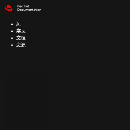
Skip to navigation
Skip to content
支
持
AI
学习
控制台
文档
（Console）
资源
开
发
人
员
开
始
试
用
联