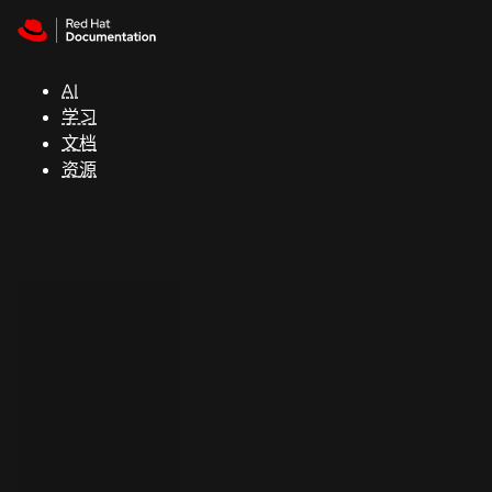
Skip to navigation
Skip to content
支
持
AI
学习
控制台
文档
（Console）
资源
开
发
人
员
开
始
试
用
联