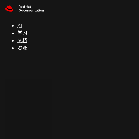
Skip to navigation
Skip to content
支
持
AI
学习
控制台
文档
（Console）
资源
开
发
人
员
开
始
试
用
联