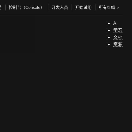
所有红帽
持
控制台（Console）
开发人员
开始试用
AI
支
学习
持
文档
资源
（
开
发
人
员
开
始
试
用