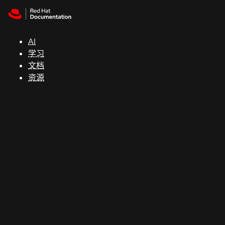
Skip to navigation
Skip to content
支
持
AI
学习
控制台
文档
（Console）
资源
开
发
人
员
开
始
试
用
联