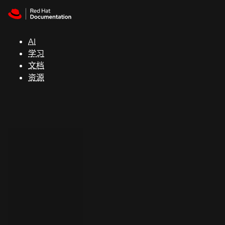
Skip to navigation
Skip to content
支
持
AI
学习
控制台
文档
（Console）
资源
开
发
人
员
开
始
试
用
联