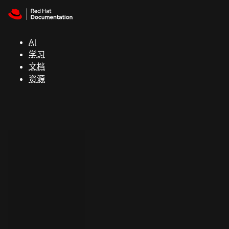
Skip to navigation
Skip to content
支
持
AI
学习
控制台
文档
（Console）
资源
开
发
人
员
开
始
试
用
联