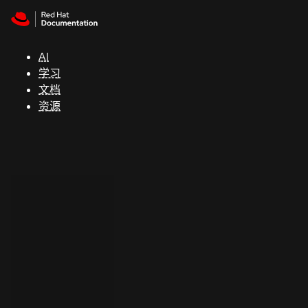
Skip to navigation
Skip to content
支
持
AI
学习
控制台
文档
（Console）
资源
开
发
人
员
开
始
试
用
联