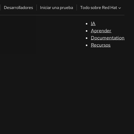
Todo sobre Red Hat
Desarrolladores
Iniciar una prueba
IA
A
Aprender
Documentation
C
Recursos
De
In
p
C
Sele
su i