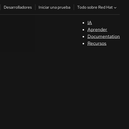
Todo sobre Red Hat
Desarrolladores
Iniciar una prueba
IA
A
Aprender
Documentation
C
Recursos
De
In
p
C
Sele
su i