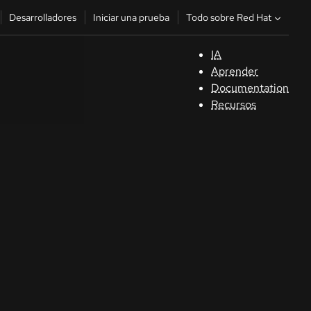
Todo sobre Red Hat
Desarrolladores
Iniciar una prueba
IA
A
Aprender
Documentation
C
Recursos
De
In
p
C
Sele
su i