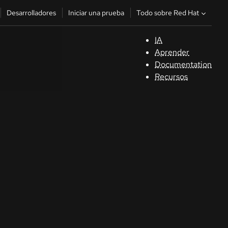
Todo sobre Red Hat
Desarrolladores
Iniciar una prueba
IA
A
Aprender
Documentation
C
Recursos
De
In
p
C
Sele
su i