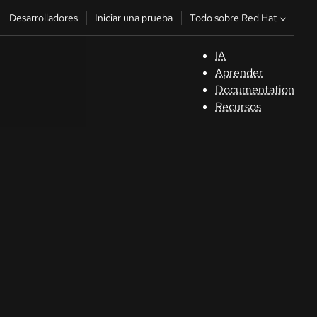
Todo sobre Red Hat
Desarrolladores
Iniciar una prueba
IA
A
Aprender
Documentation
C
Recursos
De
In
p
C
Sele
su i