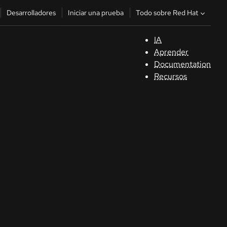
Todo sobre Red Hat
Desarrolladores
Iniciar una prueba
IA
A
Aprender
Documentation
C
Recursos
De
In
p
C
Sele
su i