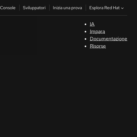
Esplora Red Hat
Console
Sviluppatori
Inizia una prova
IA
S
Impara
Documentazione
C
Risorse
Sv
In
u
pr
Co
Sele
la li