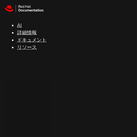
Skip to navigation
Skip to content
サ
ポ
ー
AI
ト
詳細情報
ドキュメント
リソース
コ
ン
ソ
ー
ル
開
発
者
ト
ラ