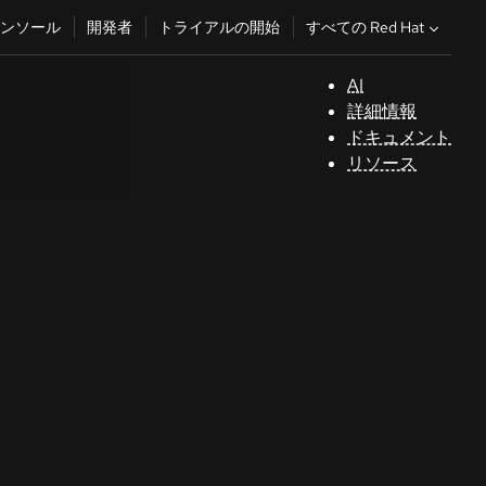
すべての Red Hat
ンソール
開発者
トライアルの開始
AI
サ
詳細情報
ポ
ドキュメント
ー
リソース
ト
コ
ン
ソ
ー
ル
開
発
者