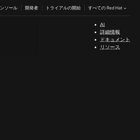
すべての Red Hat
ンソール
開発者
トライアルの開始
AI
サ
詳細情報
ポ
ドキュメント
ー
リソース
ト
コ
ン
ソ
ー
ル
開
発
者