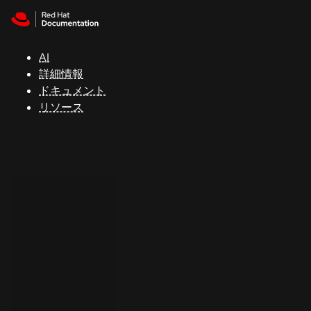
Skip to navigation
Skip to content
サ
ポ
ー
AI
ト
詳細情報
ドキュメント
リソース
コ
ン
ソ
ー
ル
開
発
者
ト
ラ