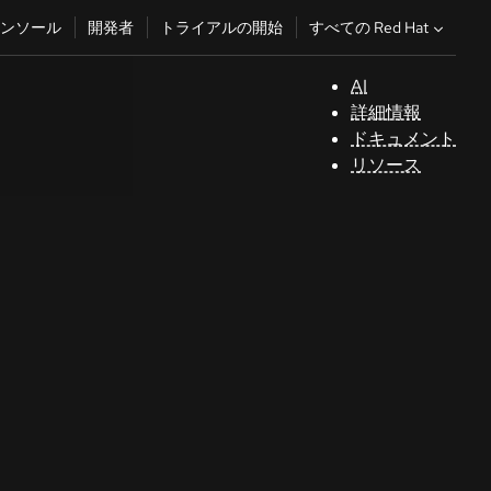
すべての Red Hat
ンソール
開発者
トライアルの開始
AI
サ
詳細情報
ポ
ドキュメント
ー
リソース
ト
コ
ン
ソ
ー
ル
開
発
者