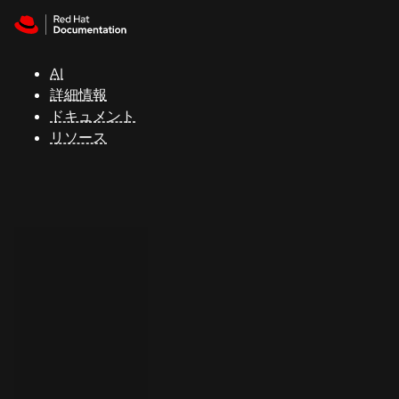
Skip to navigation
Skip to content
サ
ポ
ー
AI
ト
詳細情報
ドキュメント
リソース
コ
ン
ソ
ー
ル
開
発
者
ト
ラ