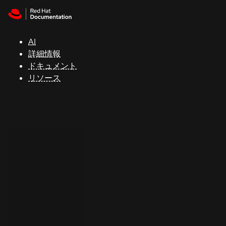
Skip to navigation
Skip to content
サ
ポ
ー
AI
ト
詳細情報
ドキュメント
リソース
コ
ン
ソ
ー
ル
開
発
者
ト
ラ