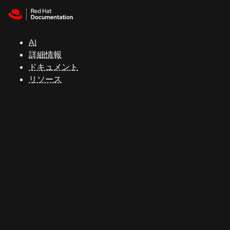
Skip to navigation
Skip to content
サ
ポ
ー
AI
ト
詳細情報
ドキュメント
リソース
コ
ン
ソ
ー
ル
開
発
者
ト
ラ