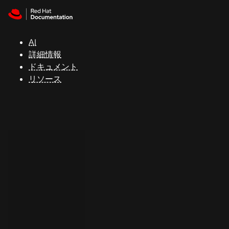
Skip to navigation
Skip to content
サ
ポ
ー
AI
ト
詳細情報
ドキュメント
リソース
コ
ン
ソ
ー
ル
開
発
者
ト
ラ