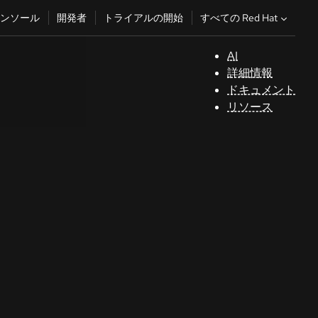
すべての Red Hat
ンソール
開発者
トライアルの開始
AI
サ
詳細情報
ポ
ドキュメント
ー
リソース
ト
コ
ン
ソ
ー
ル
開
発
者