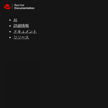
Skip to navigation
Skip to content
サ
ポ
ー
AI
ト
詳細情報
ドキュメント
リソース
コ
ン
ソ
ー
ル
開
発
者
ト
ラ