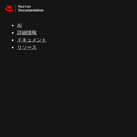
Skip to navigation
Skip to content
サ
ポ
ー
AI
ト
詳細情報
ドキュメント
リソース
コ
ン
ソ
ー
ル
開
発
者
ト
ラ