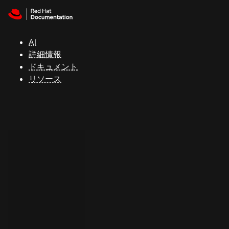
Skip to navigation
Skip to content
サ
ポ
ー
AI
ト
詳細情報
ドキュメント
リソース
コ
ン
ソ
ー
ル
開
発
者
ト
ラ