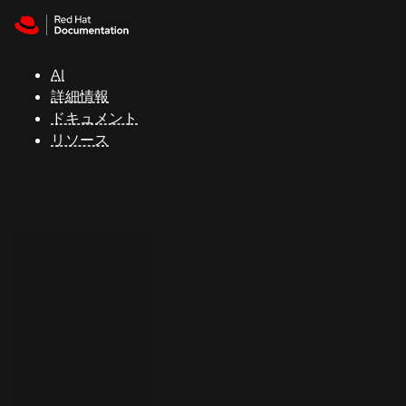
Skip to navigation
Skip to content
サ
ポ
ー
AI
ト
詳細情報
ドキュメント
リソース
コ
ン
ソ
ー
ル
開
発
者
ト
ラ