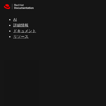
Skip to navigation
Skip to content
サ
ポ
ー
AI
ト
詳細情報
ドキュメント
リソース
コ
ン
ソ
ー
ル
開
発
者
ト
ラ